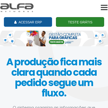
To
na
ACESSAR ERP
TESTE GRÁTIS
A produção fica mais
clara quando cada
pedido segue um
fluxo.
O sistema organiza as informações que