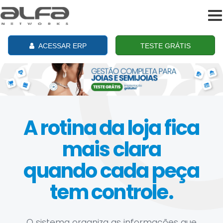
To
na
ACESSAR ERP
TESTE GRÁTIS
A rotina da loja fica
mais clara
quando cada peça
tem controle.
O sistema organiza as informações que