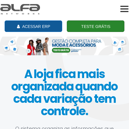
To
na
ACESSAR ERP
TESTE GRÁTIS
A loja fica mais
organizada quando
cada variação tem
controle.
O sistema organiza as informações que