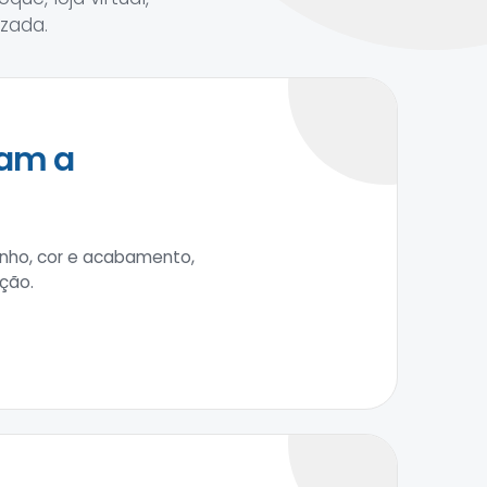
zada.
tam a
anho, cor e acabamento,
ção.