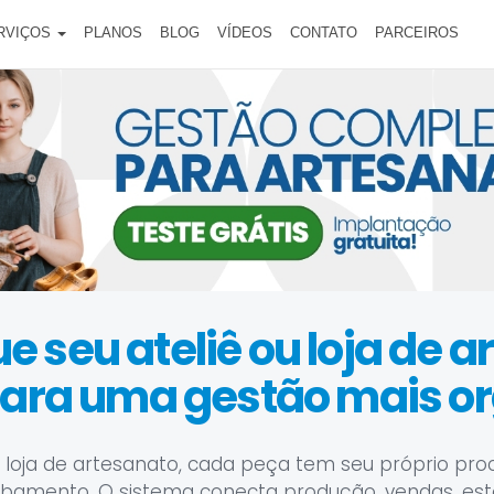
RVIÇOS
PLANOS
BLOG
VÍDEOS
CONTATO
PARCEIROS
e seu ateliê ou loja de 
para uma gestão mais o
 loja de artesanato, cada peça tem seu próprio pr
amento. O sistema conecta produção, vendas, estoqu