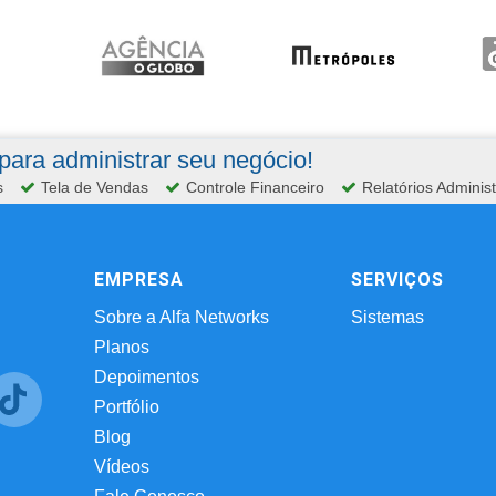
ara administrar seu negócio!
s
Tela de Vendas
Controle Financeiro
Relatórios Administ
EMPRESA
SERVIÇOS
Sobre a Alfa Networks
Sistemas
Planos
Depoimentos
Portfólio
Blog
Vídeos