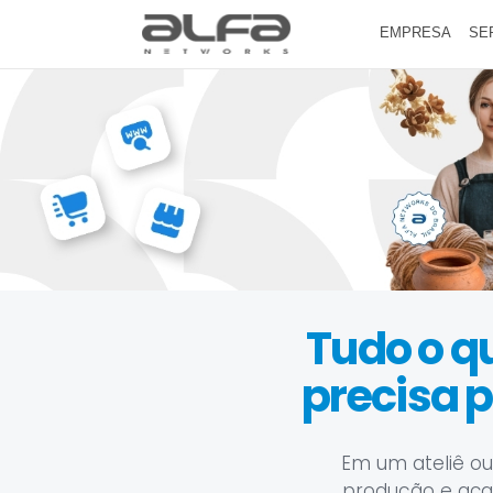
EMPRESA
SE
Tudo o qu
precisa 
Em um ateliê ou
produção e acab