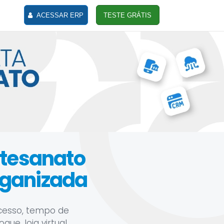
ACESSAR ERP
TESTE GRÁTIS
artesanato
rganizada
ocesso, tempo de
e, loja virtual,