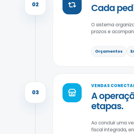
02
Cada ped
O sistema organiz
prazos e acompanh
Orçamentos
E
VENDAS CONECTA
03
A operaçã
etapas.
Ao concluir uma ve
fiscal integrada,