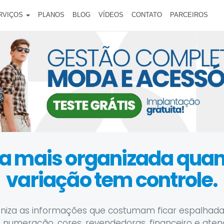
RVIÇOS
PLANOS
BLOG
VÍDEOS
CONTATO
PARCEIROS
ica mais organizada qu
variação tem controle.
niza as informações que costumam ficar espalhada
 numeração, cores, revendedoras, financeiro e ate