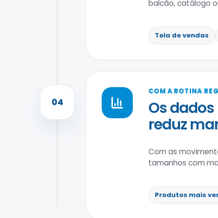
balcão, catálogo ou 
Tela de vendas
COM A ROTINA RE
04
Os dados 
reduz ma
Com as movimenta
tamanhos com maior
Produtos mais ve