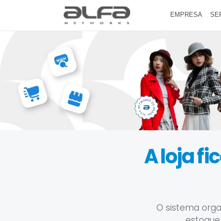
EMPRESA
SE
A loja f
O sistema orga
estoque,