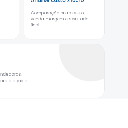
Análise custo x lucro
Comparação entre custo,
venda, margem e resultado
final.
endedoras,
para a equipe.