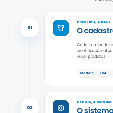
PRIMEIRO, A BASE
01
O cadastr
Cada item pode reu
identificação inter
repor produtos.
Modelo
Cor
DEPOIS, A MOVIM
02
O sistema