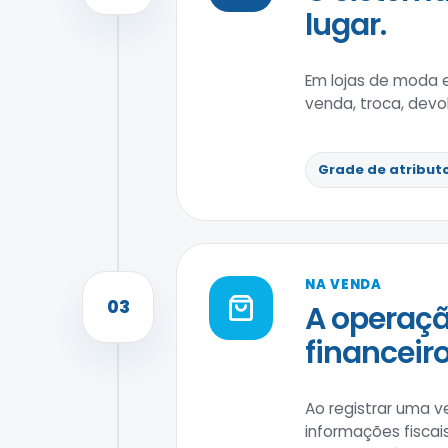
lugar.
Em lojas de moda 
venda, troca, devo
Grade de atribut
NA VENDA
03
A operaçã
financeiro
Ao registrar uma v
informações fiscai