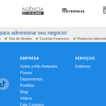
ara administrar seu negócio!
s
Tela de Vendas
Controle Financeiro
Relatórios Administ
EMPRESA
SERVIÇOS
Sobre a Alfa Networks
Sistemas
Planos
Depoimentos
Portfólio
Blog
Vídeos
Fale Conosco