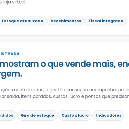
loja virtual.
Estoque atualizado
Recebimentos
Fiscal integrado
GISTRADA
mostram o que vende mais, en
rgem.
ções centralizadas, a gestão consegue acompanhar prod
 saída, itens parados, custos, lucro e pontos que precisa
ndidos
Giro de estoque
Custo x lucro
Indicadores