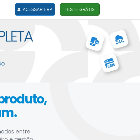
ACESSAR ERP
TESTE GRÁTIS
 produto,
am.
hadas entre
eiro e gestão.