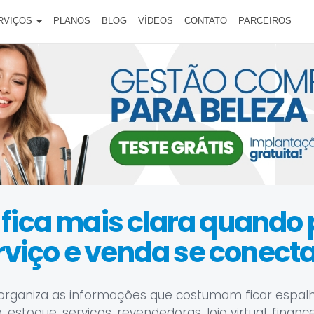
RVIÇOS
PLANOS
BLOG
VÍDEOS
CONTATO
PARCEIROS
 fica mais clara quando
rviço e venda se conect
organiza as informações que costumam ficar espal
estoque, serviços, revendedoras, loja virtual, financ