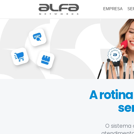
EMPRESA
SE
A rotina
se
O sistema 
atendimento, 