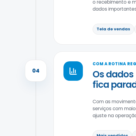
o recebimento e ma
dados importantes
Tela de vendas
COM A ROTINA RE
04
Os dados 
fica parad
Com as movimentaç
serviços com maio
ajuste na operaçã
Mais vendidos