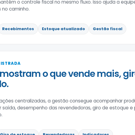
ntém o controle fiscal no mesmo fluxo. Isso ajuda a equi
 no caminho.
Recebimentos
Estoque atualizado
Gestão fiscal
GISTRADA
mostram o que vende mais, gir
o.
ões centralizadas, a gestão consegue acompanhar produ
r saída, desempenho das revendedoras, giro de estoque e
o.
Giro de estoque
Revendedoras
Indicadores