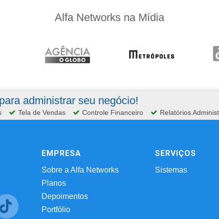
Alfa Networks na Mídia
ara administrar seu negócio!
s
Tela de Vendas
Controle Financeiro
Relatórios Administ
EMPRESA
SERVIÇOS
Sobre a Alfa Networks
Sistemas
Planos
Depoimentos
Portfólio