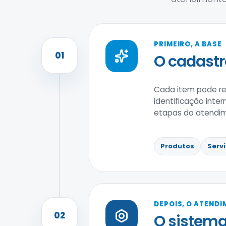
PRIMEIRO, A BASE
01
O cadastr
Cada item pode reu
identificação inte
etapas do atendi
Produtos
Serv
DEPOIS, O ATEND
02
O sistema