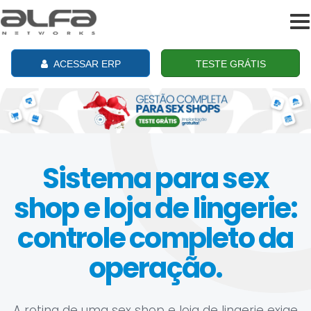
To
na
ACESSAR ERP
TESTE GRÁTIS
Sistema para sex
shop e loja de lingerie:
controle completo da
operação.
A rotina de uma sex shop e loja de lingerie exige