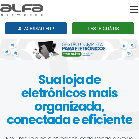
To
na
ACESSAR ERP
TESTE GRÁTIS
Sua loja de
eletrônicos mais
organizada,
conectada e eficiente
Em uma loja de eletrônicos, cada venda envolve