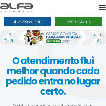
To
na
ACESSAR ERP
TESTE GRÁTIS
O atendimento flui
melhor quando cada
pedido entra no lugar
certo.
O sistema organiza as informações que