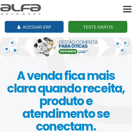
To
na
ACESSAR ERP
TESTE GRÁTIS
A venda fica mais
clara quando receita,
produto e
atendimento se
conectam.