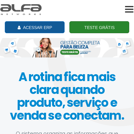
To
na
ACESSAR ERP
TESTE GRÁTIS
A rotina fica mais
clara quando
produto, serviço e
venda se conectam.
O sistema organiza as informações que