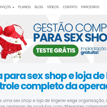
RVIÇOS
PLANOS
BLOG
VÍDEOS
CONTATO
PARCEIROS
para sex shop e loja de 
trole completo da opera
e uma sex shop e loja de lingerie exige organização, 
bre centenas de produtos com diferentes categorias 