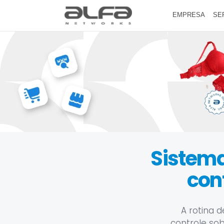
EMPRESA
SE
Sistema 
con
A rotina d
controle so