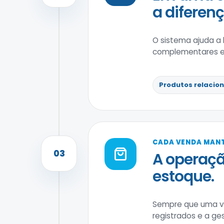
a diferenç
O sistema ajuda a l
complementares e a
Produtos relacio
CADA VENDA MAN
03
A operaçã
estoque.
Sempre que uma ve
registrados e a g