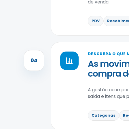
de venda.
PDV
Recebime
DESCUBRA O QUE M
04
As movim
compra do
A gestão acompanh
saída e itens que p
Categorias
Re