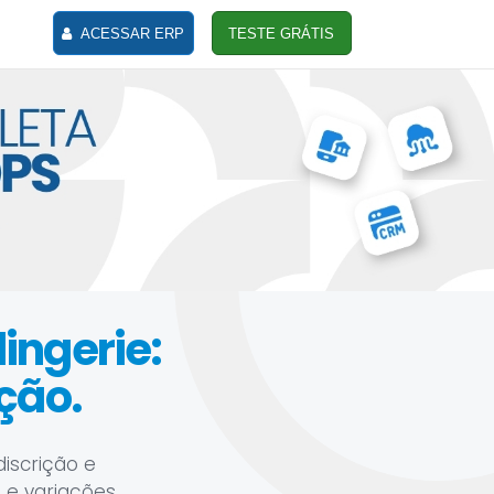
ACESSAR ERP
TESTE GRÁTIS
lingerie:
ção.
discrição e
e variações.