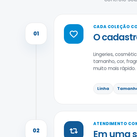
CADA COLEÇÃO C
01
O cadastr
Lingeries, cosmétic
tamanho, cor, frag
muito mais rápido.
Linha
Tamanh
ATENDIMENTO COM
02
Em uma se