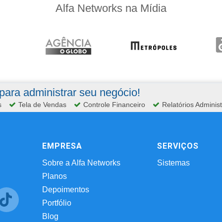
Alfa Networks na Mídia
ara administrar seu negócio!
s
Tela de Vendas
Controle Financeiro
Relatórios Administ
EMPRESA
SERVIÇOS
Sobre a Alfa Networks
Sistemas
Planos
Depoimentos
Portfólio
Blog