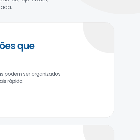
rada.
ções que
tens podem ser organizados
is rápida.