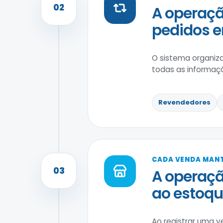
02
A operaçã
pedidos e
O sistema organiza
todas as informaç
Revendedores
CADA VENDA MAN
03
A operaçã
ao estoqu
Ao registrar uma v