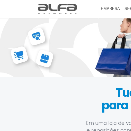
EMPRESA
SE
Tu
para
Em uma loja de va
e reposições cons