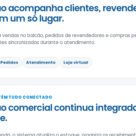
o acompanha clientes, revend
m um só lugar.
 vendas no balcão, pedidos de revendedores e compras pel
ões sincronizadas durante o atendimento.
Pedidos
Atendimento
Loja virtual
TÉM TUDO CONECTADO
o comercial continua integrada
e.
enda, o sistema atualiza o estoque, organiza os recebime