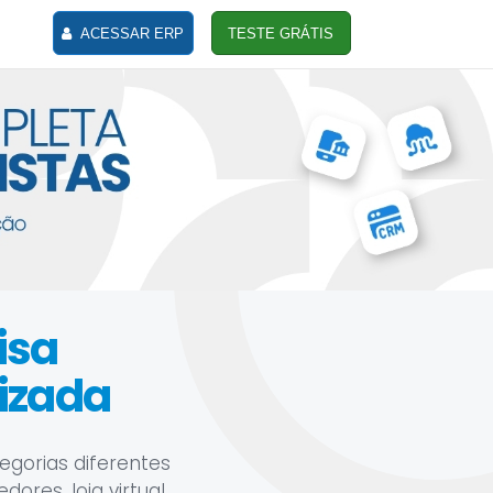
ACESSAR ERP
TESTE GRÁTIS
isa
izada
egorias diferentes
res, loja virtual,