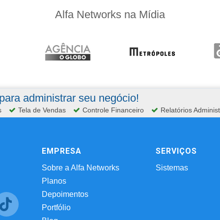
Alfa Networks na Mídia
ara administrar seu negócio!
s
Tela de Vendas
Controle Financeiro
Relatórios Administ
EMPRESA
SERVIÇOS
Sobre a Alfa Networks
Sistemas
Planos
Depoimentos
Portfólio