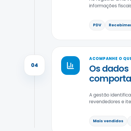
informações fiscai
PDV
Recebime
ACOMPANHE O QUE
04
Os dados
comportam
A gestão identific
revendedores e ite
Mais vendidos