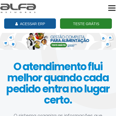
To
na
ACESSAR ERP
TESTE GRÁTIS
O atendimento flui
melhor quando cada
pedido entra no lugar
certo.
O sistema organiza as informações que