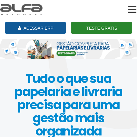
To
na
ACESSAR ERP
TESTE GRÁTIS
Tudo o que sua
papelaria e livraria
precisa para uma
gestão mais
organizada