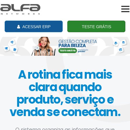
To
na
ACESSAR ERP
TESTE GRÁTIS
A rotina fica mais
clara quando
produto, serviço e
venda se conectam.
O sistema organiza as informações que