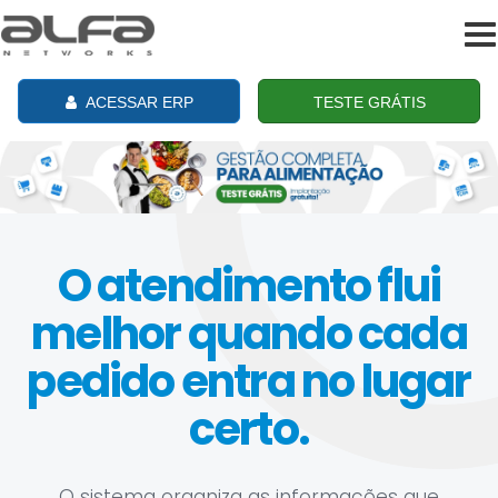
To
na
ACESSAR ERP
TESTE GRÁTIS
O atendimento flui
melhor quando cada
pedido entra no lugar
certo.
O sistema organiza as informações que