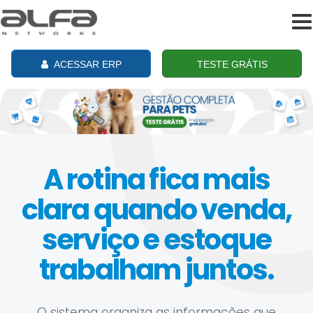
To
na
ACESSAR ERP
TESTE GRÁTIS
A rotina fica mais
clara quando venda,
serviço e estoque
trabalham juntos.
O sistema organiza as informações que