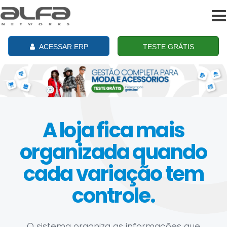
To
na
ACESSAR ERP
TESTE GRÁTIS
A loja fica mais
organizada quando
cada variação tem
controle.
O sistema organiza as informações que