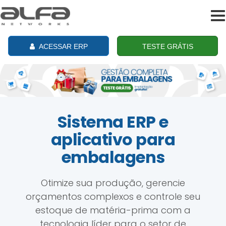
To
na
ACESSAR ERP
TESTE GRÁTIS
Sistema ERP e
aplicativo para
embalagens
Otimize sua produção, gerencie
orçamentos complexos e controle seu
estoque de matéria-prima com a
tecnologia líder para o setor de