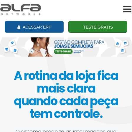
To
na
ACESSAR ERP
TESTE GRÁTIS
A rotina da loja fica
mais clara
quando cada peça
tem controle.
O sistema organiza as informações que