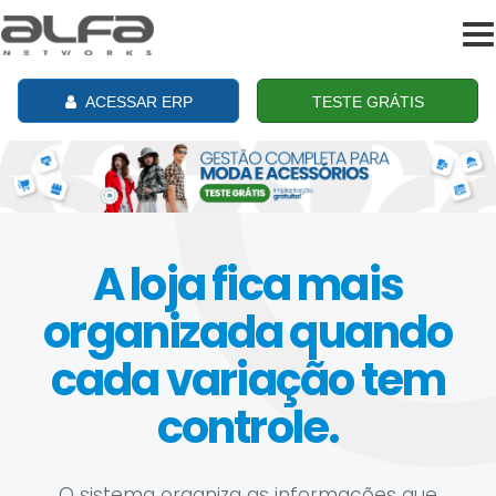
To
na
ACESSAR ERP
TESTE GRÁTIS
A loja fica mais
organizada quando
cada variação tem
controle.
O sistema organiza as informações que