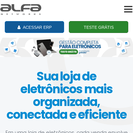
To
na
ACESSAR ERP
TESTE GRÁTIS
Sua loja de
eletrônicos mais
organizada,
conectada e eficiente
Em uma loja de eletrônicos, cada venda envolve