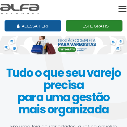
To
na
ACESSAR ERP
TESTE GRÁTIS
Tudo o que seu varejo
precisa
para uma gestão
mais organizada
Em uma loja de variedades, a rotina envolve