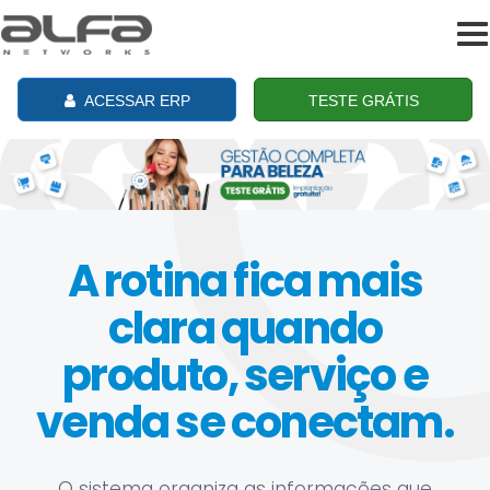
To
na
ACESSAR ERP
TESTE GRÁTIS
A rotina fica mais
clara quando
produto, serviço e
venda se conectam.
O sistema organiza as informações que