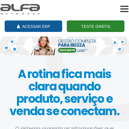
To
na
ACESSAR ERP
TESTE GRÁTIS
A rotina fica mais
clara quando
produto, serviço e
venda se conectam.
O sistema organiza as informações que