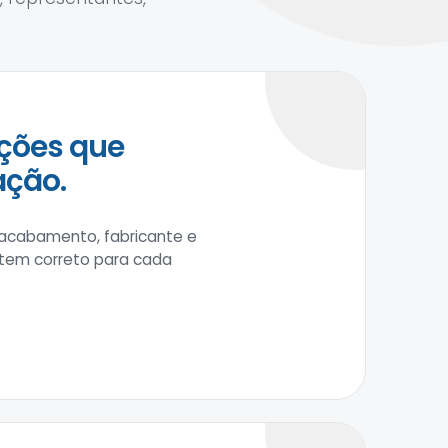
ções que
ação.
 acabamento, fabricante e
item correto para cada