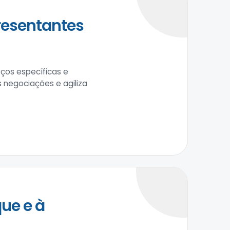
resentantes
ços específicas e
negociações e agiliza
ue e à