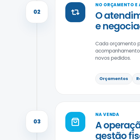
NO ORÇAMENTO E
02
O atendim
e negocia
Cada orçamento po
acompanhamento po
novos pedidos.
Orçamentos
R
NA VENDA
03
A operaçã
gestão fis