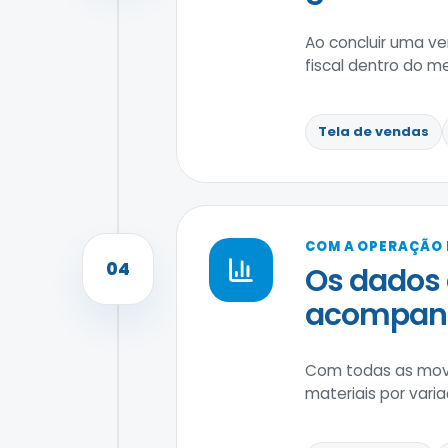
Ao concluir uma ve
fiscal dentro do m
Tela de vendas
COM A OPERAÇÃO
04
Os dados 
acompanha
Com todas as movim
materiais por var