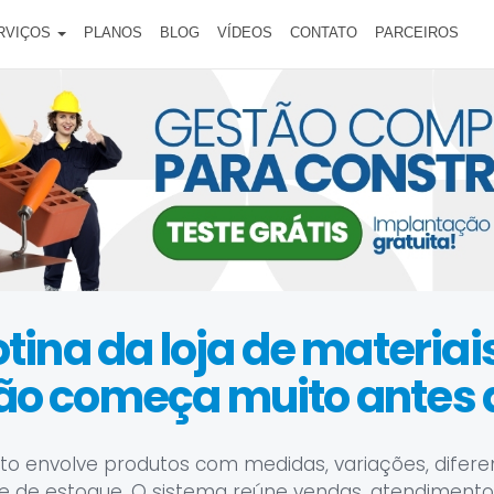
RVIÇOS
PLANOS
BLOG
VÍDEOS
CONTATO
PARCEIROS
otina da loja de materiai
ão começa muito antes 
 envolve produtos com medidas, variações, difere
e de estoque. O sistema reúne vendas, atendimento