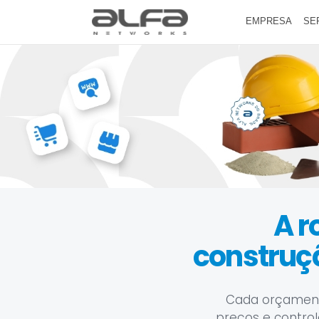
EMPRESA
SE
A r
construç
Cada orçamento
preços e control