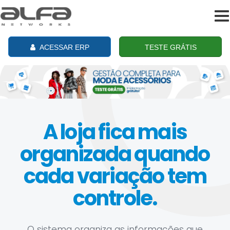
To
na
ACESSAR ERP
TESTE GRÁTIS
A loja fica mais
organizada quando
cada variação tem
controle.
O sistema organiza as informações que