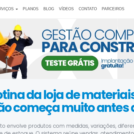
RVIÇOS
PLANOS
BLOG
VÍDEOS
CONTATO
PARCEIROS
otina da loja de materiai
ão começa muito antes 
 envolve produtos com medidas, variações, difere
e de estoque. O sistema reúne vendas, atendimento