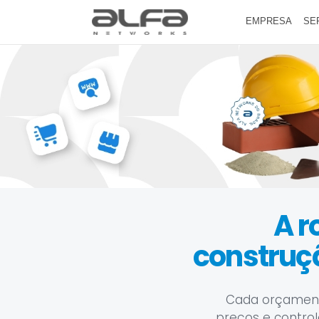
EMPRESA
SE
A r
construç
Cada orçamento
preços e control