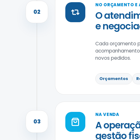
NO ORÇAMENTO E
02
O atendim
e negocia
Cada orçamento po
acompanhamento po
novos pedidos.
Orçamentos
R
NA VENDA
03
A operaçã
gestão fis