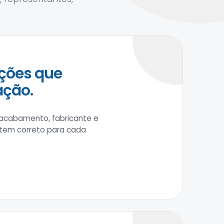
ções que
ação.
 acabamento, fabricante e
item correto para cada