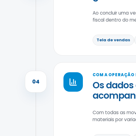
Ao concluir uma ve
fiscal dentro do m
Tela de vendas
COM A OPERAÇÃO
04
Os dados 
acompanha
Com todas as movim
materiais por var