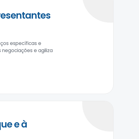
resentantes
ços específicas e
negociações e agiliza
ue e à