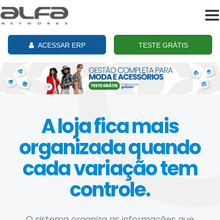
To
na
ACESSAR ERP
TESTE GRÁTIS
A loja fica mais
organizada quando
cada variação tem
controle.
O sistema organiza as informações que