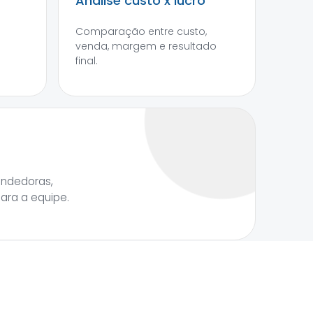
Análise custo x lucro
Comparação entre custo,
venda, margem e resultado
final.
endedoras,
para a equipe.