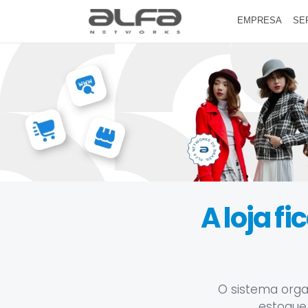
EMPRESA
SE
A loja f
O sistema orga
estoque,