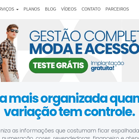
RVIÇOS
PLANOS
BLOG
VÍDEOS
CONTATO
PARCEIROS
ica mais organizada qu
variação tem controle.
niza as informações que costumam ficar espalhada
 numeração, cores, revendedoras, financeiro e ate