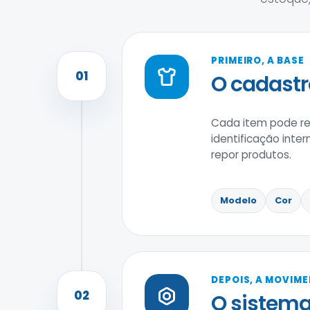
PRIMEIRO, A BASE
01
O cadastr
Cada item pode reu
identificação inter
repor produtos.
Modelo
Cor
DEPOIS, A MOVIM
02
O sistema