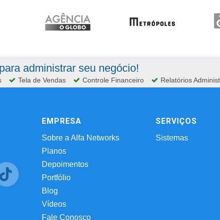
ara administrar seu negócio!
s
Tela de Vendas
Controle Financeiro
Relatórios Administ
EMPRESA
SERVIÇOS
Sobre a Alfa Networks
Sistemas
Planos
Depoimentos
Portfólio
Blog
Vídeos
Fale Conosco