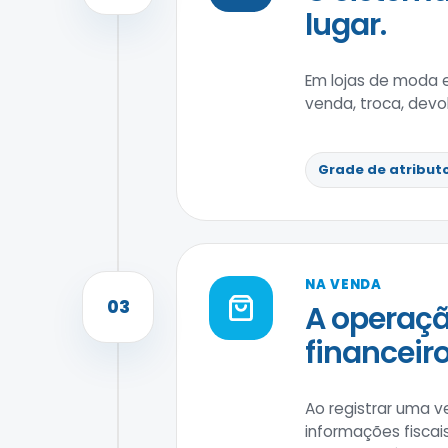
lugar.
Em lojas de moda 
venda, troca, devo
Grade de atribut
NA VENDA
03
A operaçã
financeiro
Ao registrar uma v
informações fiscai