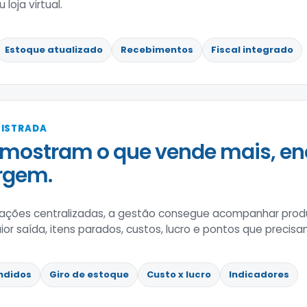
loja virtual.
Estoque atualizado
Recebimentos
Fiscal integrado
GISTRADA
mostram o que vende mais, en
rgem.
ções centralizadas, a gestão consegue acompanhar prod
 saída, itens parados, custos, lucro e pontos que precisa
ndidos
Giro de estoque
Custo x lucro
Indicadores