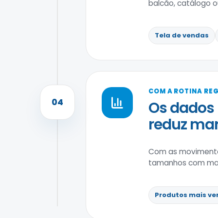
balcão, catálogo ou 
Tela de vendas
COM A ROTINA RE
04
Os dados 
reduz ma
Com as movimenta
tamanhos com maior
Produtos mais ve