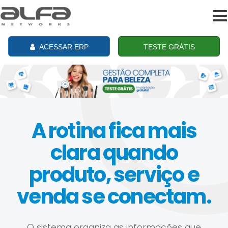
To
na
ACESSAR ERP
TESTE GRÁTIS
A rotina fica mais
clara quando
produto, serviço e
venda se conectam.
O sistema organiza as informações que