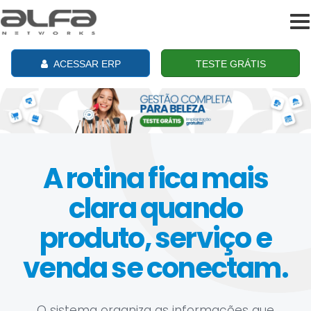
To
na
ACESSAR ERP
TESTE GRÁTIS
A rotina fica mais
clara quando
produto, serviço e
venda se conectam.
O sistema organiza as informações que