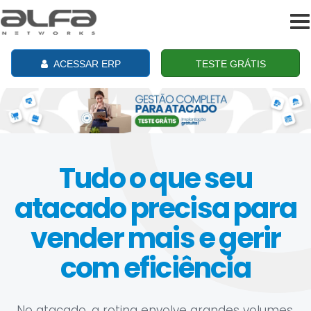
To
na
ACESSAR ERP
TESTE GRÁTIS
Tudo o que seu
atacado precisa para
vender mais e gerir
com eficiência
No atacado, a rotina envolve grandes volumes,