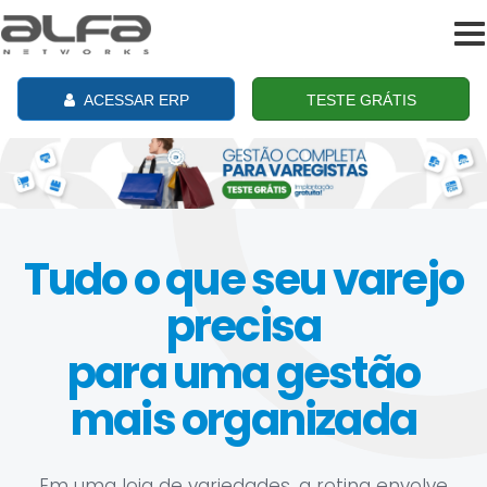
To
na
ACESSAR ERP
TESTE GRÁTIS
Tudo o que seu varejo
precisa
para uma gestão
mais organizada
Em uma loja de variedades, a rotina envolve