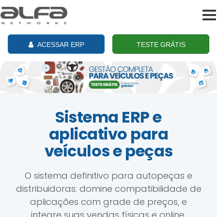
To
na
ACESSAR ERP
TESTE GRÁTIS
Sistema ERP e
aplicativo para
veículos e peças
O sistema definitivo para autopeças e
distribuidoras: domine compatibilidade de
aplicações com grade de preços, e
integre suas vendas físicas e online.