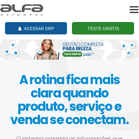
To
na
ACESSAR ERP
TESTE GRÁTIS
A rotina fica mais
clara quando
produto, serviço e
venda se conectam.
O sistema organiza as informações que