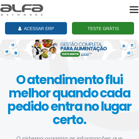
To
na
ACESSAR ERP
TESTE GRÁTIS
O atendimento flui
melhor quando cada
pedido entra no lugar
certo.
O sistema organiza as informações que