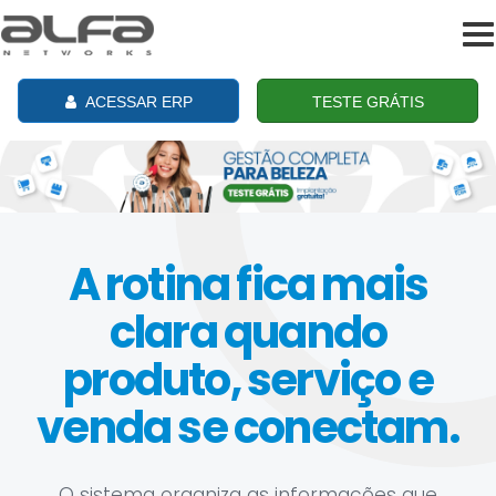
To
na
ACESSAR ERP
TESTE GRÁTIS
A rotina fica mais
clara quando
produto, serviço e
venda se conectam.
O sistema organiza as informações que