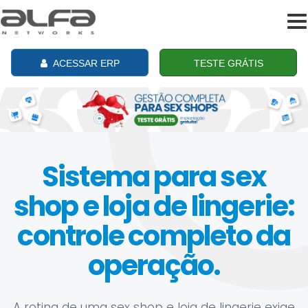
To
na
ACESSAR ERP
TESTE GRÁTIS
Sistema para sex
shop e loja de lingerie:
controle completo da
operação.
A rotina de uma sex shop e loja de lingerie exige