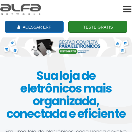
To
na
ACESSAR ERP
TESTE GRÁTIS
Sua loja de
eletrônicos mais
organizada,
conectada e eficiente
Em uma loja de eletrônicos, cada venda envolve