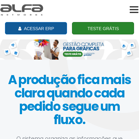
To
na
ACESSAR ERP
TESTE GRÁTIS
A produção fica mais
clara quando cada
pedido segue um
fluxo.
O sistema organiza as informações que