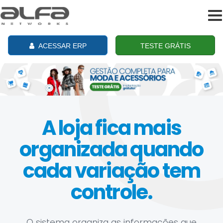
To
na
ACESSAR ERP
TESTE GRÁTIS
A loja fica mais
organizada quando
cada variação tem
controle.
O sistema organiza as informações que