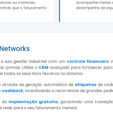
turas ou materiais,
Acompanhe metas de
antindo que o faturamento
desempenho da equ
 Networks
 a sua gestão industrial com um
controle financeiro
r
s-primas. Utilize o
CRM
avançado para fortalecer parc
de todos os seus itens técnicos no sistema.
ção através da geração automática de
etiquetas
de códi
e
cashback
, incentivando a recorrência de grandes pedid
a da
implantação gratuita
, garantindo uma transição
 reais para o seu faturamento mensal.