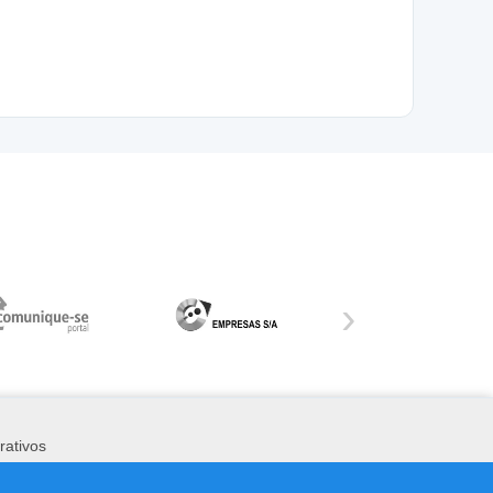
›
rativos