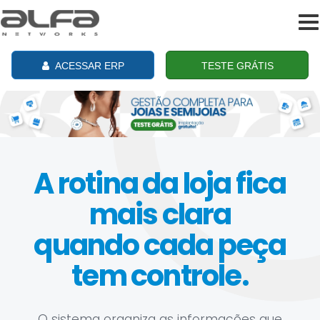
To
na
ACESSAR ERP
TESTE GRÁTIS
A rotina da loja fica
mais clara
quando cada peça
tem controle.
O sistema organiza as informações que