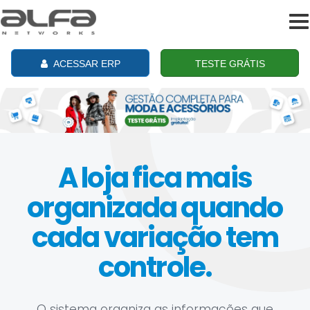
To
na
ACESSAR ERP
TESTE GRÁTIS
A loja fica mais
organizada quando
cada variação tem
controle.
O sistema organiza as informações que