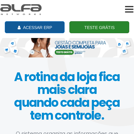
To
na
ACESSAR ERP
TESTE GRÁTIS
A rotina da loja fica
mais clara
quando cada peça
tem controle.
O sistema organiza as informações que