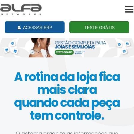
To
na
ACESSAR ERP
TESTE GRÁTIS
A rotina da loja fica
mais clara
quando cada peça
tem controle.
O sistema organiza as informações que