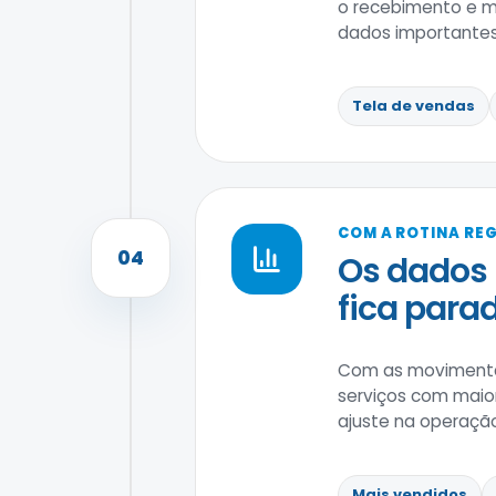
o recebimento e ma
dados importantes
Tela de vendas
COM A ROTINA RE
04
Os dados 
fica parad
Com as movimentaç
serviços com maio
ajuste na operaçã
Mais vendidos