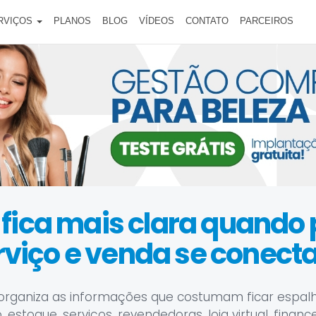
RVIÇOS
PLANOS
BLOG
VÍDEOS
CONTATO
PARCEIROS
 fica mais clara quando
rviço e venda se conect
organiza as informações que costumam ficar espal
estoque, serviços, revendedoras, loja virtual, financ