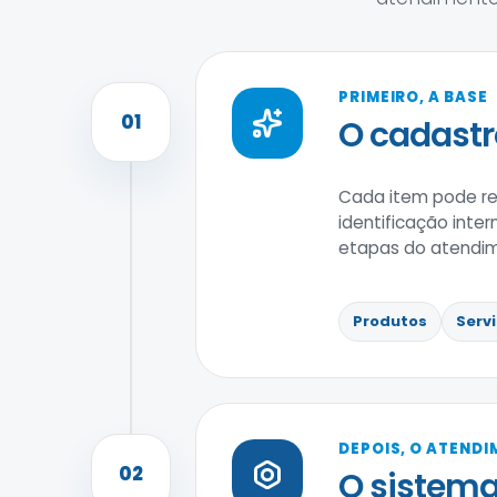
PRIMEIRO, A BASE
01
O cadastr
Cada item pode reu
identificação inte
etapas do atendi
Produtos
Serv
DEPOIS, O ATEND
02
O sistema