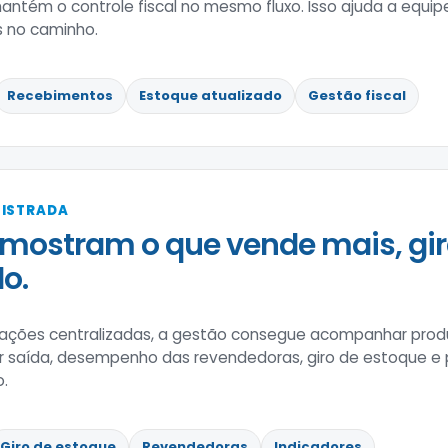
ntém o controle fiscal no mesmo fluxo. Isso ajuda a equi
 no caminho.
Recebimentos
Estoque atualizado
Gestão fiscal
GISTRADA
mostram o que vende mais, gir
o.
ões centralizadas, a gestão consegue acompanhar produ
r saída, desempenho das revendedoras, giro de estoque e
o.
Giro de estoque
Revendedoras
Indicadores