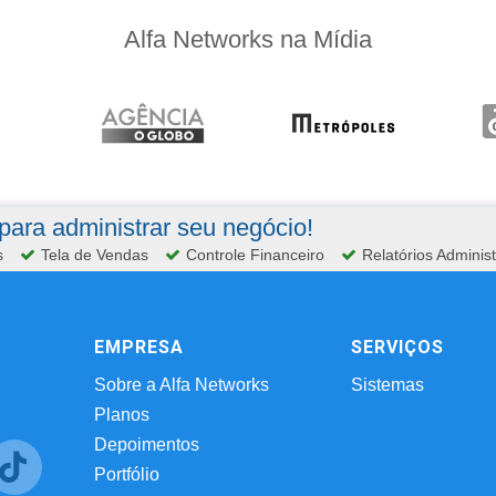
Alfa Networks na Mídia
ara administrar seu negócio!
s
Tela de Vendas
Controle Financeiro
Relatórios Administ
EMPRESA
SERVIÇOS
Sobre a Alfa Networks
Sistemas
Planos
Depoimentos
Portfólio