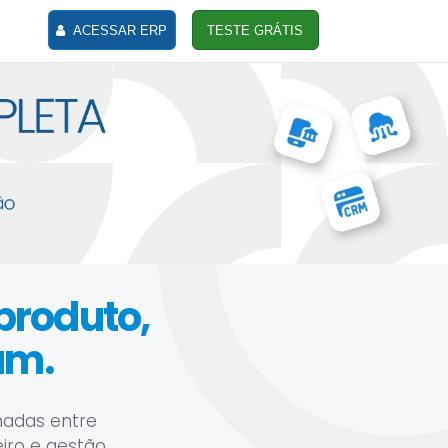
ACESSAR ERP
TESTE GRÁTIS
 produto,
am.
hadas entre
eiro e gestão.