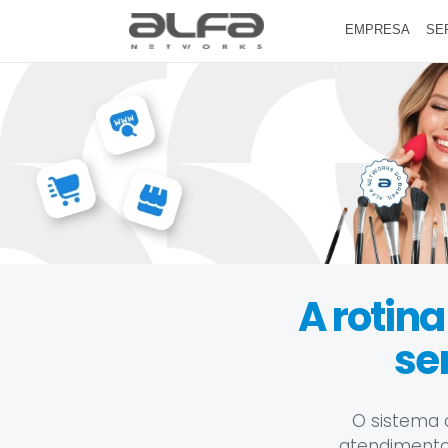
EMPRESA
SE
A rotina
se
O sistema 
atendimento, 