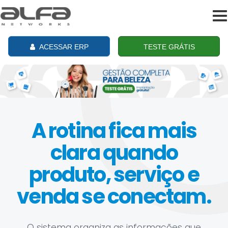
To
na
ACESSAR ERP
TESTE GRÁTIS
A rotina fica mais
clara quando
produto, serviço e
venda se conectam.
O sistema organiza as informações que